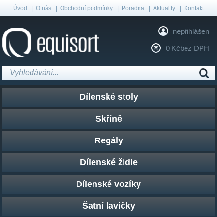
Úvod
|
O nás
|
Obchodní podmínky
|
Poradna
|
Aktuality
|
Kontakt
nepřihlášen
0 Kč
bez DPH
Dílenské stoly
Skříně
Regály
Dílenské židle
Dílenské vozíky
Šatní lavičky