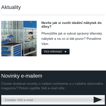
Aktuality
Nevíte jak si zvolit ideální nábytek do
dílny?
Přemýšlíte jak si vybrat správný dílenský
nábytek a na co si dát pozor? Poradíme
Vám.
Více informací
Novinky e-mailem
Chcete dostávat novinky o našem sortimentu a z našeho oborového
magazínu? Potom vyplňte Váš e-mail níže: