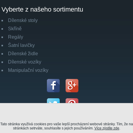
Vyberte z našeho sortimentu
Dílenské stoly
Skříně
Regály
Šatní lavičky
Dílenské židle
Dílenské vozíky
Manipulační vozíky
Tato stránka využívá cookies pro vaše lepší procházení webové stránky. Tím, že na
stránkách setrváte, souhlasíte s jejich používáním.
Více zjistíte zde
.